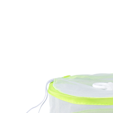
Adviesprijs € 6,99
€ 2,49
incl. btw en plus
Verzendkosten
Variant
klein
In het Winkelmandje
Leverbaar binnen 4-5 werkdagen
Steeds goed beschermd!