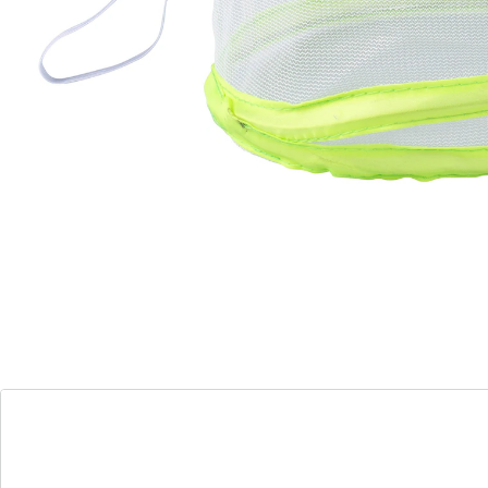
Onder de vliegenkappen zijn uw etenswaren veilig voor
vliegen en wespen. Plaatsbesparend op te bergen.
Draadversteviging met fijn gaas van 100% polyamide,
ook prima tegen muggen.
Details
Opmerkingen & producent
Beoordelingen