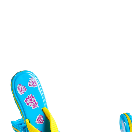
Adviesprijs € 8,99
€ 5,69
incl. btw en plus
Verzendkosten
Variant
Slipper
In het Winkelmandje
Leverbaar binnen 4-5 werkdagen
Leuke en slimme knijpers!