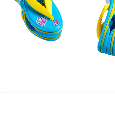
Ongelooflijk praktisch, echt origineel: deze
“papegaaien" en “slippers" houden uw handdoek goed
vast – hoe hard het ook waait. U hoeft er niet de hele
tijd op te letten.
Per set = 2 stuks
Details
Opmerkingen & producent
Beoordelingen