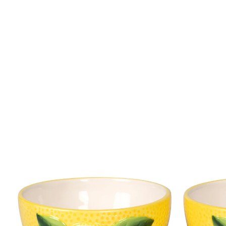
€ 12,89
incl. btw en plus
Verzendkosten
In het Winkelmandje
Leverbaar binnen 4-5 werkdagen
Zuidelijke flair in uw woning!
Perfect voor snacks en desserts
Stijlvol design met 3D-citroenschijfjes
Deze schaaltjes zijn versierd met 3D-citroenschijfjes en
zorgen zo voor mediterrane flair op uw tafel. Of u ze
nu gebruikt voor snacks, toetjes of bijgerechten, met
hun verfrissende look zijn ze altijd een stijlvolle