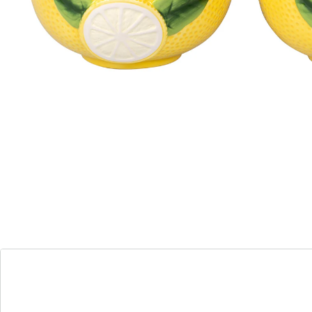
aanwinst op uw tafel. Haal 'la dolce vita' in huis en
geniet op meerdere momenten van de dag van het
stijlvolle, charmante design!
Details
Opmerkingen & producent
Beoordelingen
Bestelformulier