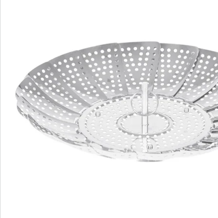
Opmerkingen & producent
Beoordelingen
Bestelformulier
Nieuwsbrief aanmelden