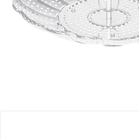
(15)
Eenheidsprijs:
Adviesprijs € 19,99
€ 15,99
Met volle stoom vooruit!
Met deze stoominzet wordt het stomen van groenten
en andere etenswaren kinderspel. Want dankzij flexibel
overlappende elementen past de inzet zich aan elke
pan aan. Een geniaal alternatief voor de gebruikelijke
stoomkokers!
Materiaal: roestvrij staal
Details