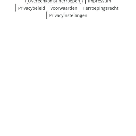
Overeenkomst herroepen
Impressum
Privacybeleid
Voorwaarden
Herroepingsrecht
Privacyinstellingen
¹ Klik hier voor de inwisselvoorwaarden
Sluiten