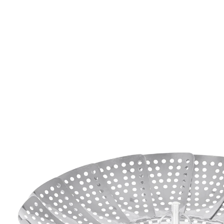
€ 12,99
incl. btw en plus
Verzendkosten
In het Winkelmandje
Leverbaar binnen 4-5 werkdagen
Alternatief product
We hebben een alternatief voor dit artikel gevonden
dat misschien interessant voor u is:
genialo
Multi-keukenhulpje "8-in-1" groen