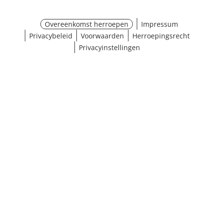
Overeenkomst herroepen
Impressum
Privacybeleid
Voorwaarden
Herroepingsrecht
Privacyinstellingen
¹ Klik hier voor de inwisselvoorwaarden
Sluiten