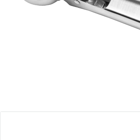
Opmerkingen & producent
Beoordelingen
Bestelformulier
Nieuwsbrief aanmelden