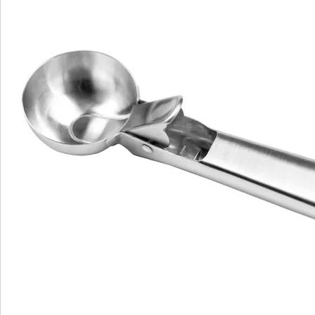
We zijn er voor u
Servicehotline
3 redenen voor
“Huis & Comfort”