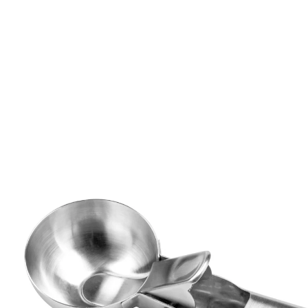
Adviesprijs € 5,99
€ 3,19
incl. btw en plus
Verzendkosten
In het Winkelmandje
Leverbaar binnen 4-5 werkdagen
vormt mooie bolletjes ijs
Dankzij de praktische drukfunctie ­belandt de bol ijs
supermakkelijk en mooi rond in de coupe of het
hoorntje.
Details