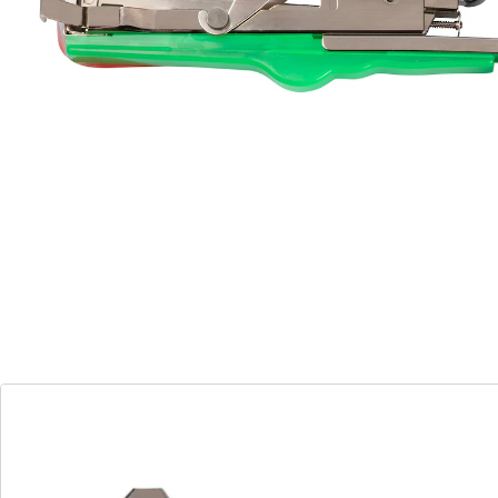
Met deze bindtang kunt u takken, stengels en jonge
stammen gemakkelijker markeren en voorzichtig aan
steunpalen bevestigen. De tape wordt in één beweging
om de plant gedaan, vastgezet en tegelijkertijd
afgesneden.
U ontvangt: tang, 10 rollen tape, 1 verpakking klemmen
(inhoud: 10.000 stuks)
Details
Opmerkingen & producent
Beoordelingen