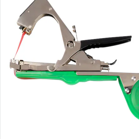
Bestelformulier
Nieuwsbrief aanmelden
We zijn er voor u
Servicehotline