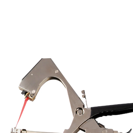
Adviesprijs € 29,99
€ 19,69
incl. btw en plus
Verzendkosten
In het Winkelmandje
Leverbaar binnen 4-5 werkdagen
De droom van elke hobbytuinier!
makkelijk te hanteren
universeel gebruik: tomaten,
komkommers, rozen, wijnstokken enz.
voorzichtig binden en markeren van
planten