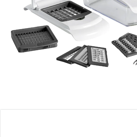
vaatwasserbestendig
Met deze geniale multi-snijder snijdt u groente, fruit,
kaas en vele andere ingrediënten fijn, zodat ze er nog
smakelijker uitzien: dankzij de 8 verschillende
inzetstukken kunt u alles snel, veilig en hygiënisch
raspen, schaven of in blokjes snijden. Dit compacte
hulpje is supersnel
klaar voor gebruik en overtuigt met zijn grote
opvangbak van 1,2 l. De messen zijn gemaakt van
hoogwaardig roestvrij staal, de kunststof is robuust,
duurzaam en hygiënisch! Met reinigingskam en
vingerbescherming.
Details