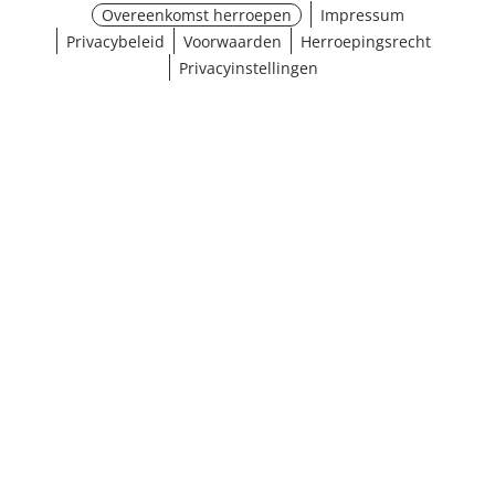
Overeenkomst herroepen
Impressum
Privacybeleid
Voorwaarden
Herroepingsrecht
Privacyinstellingen
¹ Klik hier voor de inwisselvoorwaarden
Sluiten