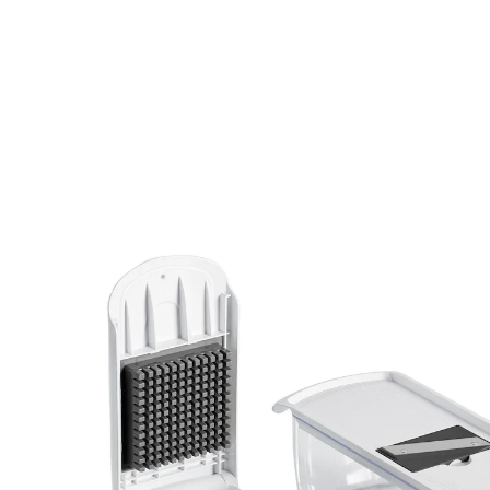
Adviesprijs € 49,99
€ 29,99
incl. btw en plus
Verzendkosten
In het Winkelmandje
Leverbaar binnen 4-5 werkdagen
Een echte duizendpoot!
grote opvangbak van 1,2 l
8 verschillende inzetstukken
raspen, schaven, snijden
hoogwaardig en hygiënisch
compact & plaatsbesparend op te bergen