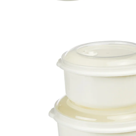
Adviesprijs € 8,99
€ 7,99
incl. btw en plus
Verzendkosten
In het Winkelmandje
Leverbaar binnen 4-5 werkdagen
Schaal voor schaal een snelle maaltijd!
Met deze 3 schalen met deksel en stoomventiel bent u
optimaal uitgerust! Hierin kunt u uw middageten
invriezen, bewaren, meenemen en opwarmen in de
magnetron. Hittebestendig tot +120 °C. Vaatwasser- en
diepvriesbestendig. Magnetronschalen.