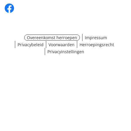
Overeenkomst herroepen
Impressum
Privacybeleid
Voorwaarden
Herroepingsrecht
Privacyinstellingen
¹ Klik hier voor de inwisselvoorwaarden