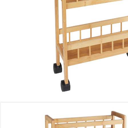
Keukentrolley "Lugano" 3 etages
(3)
Eenheidsprijs:
€ 19,99
Slanke opbergwagen!
Een vrachtwagen vol bestelling!
ruimtebesparend & mobiel
veelzijdig gebruik
Een wagen vol - geladen met orde!
zorgt ook in de badkamer heel flexibel voor orde
Juist in kleine ruimtes is elk opbergplekje goud waard –
hier biedt deze mobiele huishoudtrolley van stevig
bamboe zijn hulp aan. Op 3 etages biedt hij rijkelijk
plaats aan voorraden, keuken- of