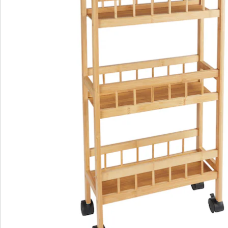
schoonmaakspulletjes enz.! Extra smal, past in elk
onbenut hoekje. En met zijn 4 soepele zwenkwieltjes
heel flexibel inzetbaar.
Materiaal: bamboe
Details
Opmerkingen & producent
Beoordelingen