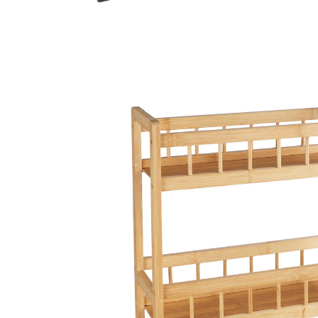
Adviesprijs € 49,99
€ 29,99
incl. btw en plus
Verzendkosten
In het Winkelmandje
Leverbaar binnen 4-5 werkdagen
Alternatief product
We hebben een alternatief voor dit artikel gevonden
dat misschien interessant voor u is:
Metaltex