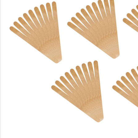
Servicehotline
3 redenen voor
“Huis & Comfort”
Gratis kopen op rekening
Gratis retour
Geen minimaal bestelbedrag