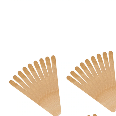
€ 2,99
incl. btw en plus
Verzendkosten
In het Winkelmandje
Leverbaar binnen 4-5 werkdagen
Houten stokjes
Details
Opmerkingen & producent