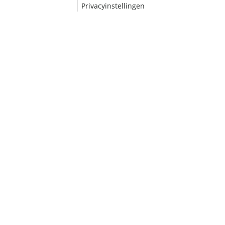
Privacyinstellingen
¹ Klik hier voor de inwisselvoorwaarden
Sluiten