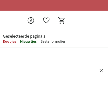
Geselecteerde pagina's
Koopjes
Nieuwtjes
Bestelformulier
pireren
pireren
pireren
pireren
pireren
ingsborstel ‘Compact’, incl.
ukken
Artikelnummer 6716830