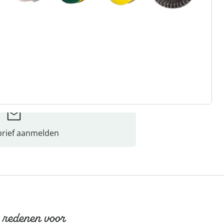
rief aanmelden
 redenen voor