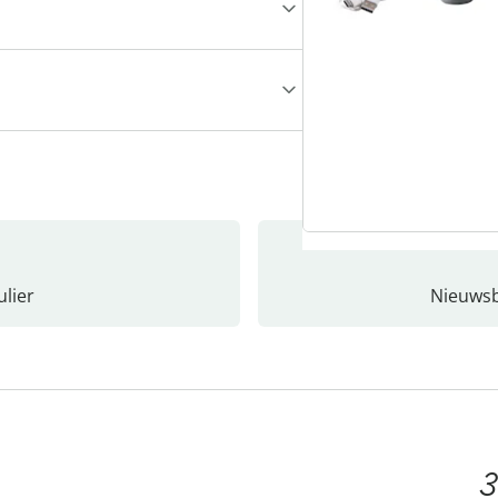
lier
Nieuwsb
3