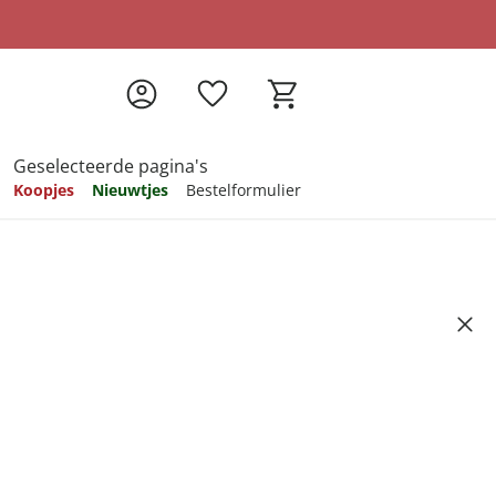
Geselecteerde pagina's
Koopjes
Nieuwtjes
Bestelformulier
pireren
pireren
pireren
pireren
pireren
gringen, 2 stuks
Artikelnummer 6573215
ndkosten