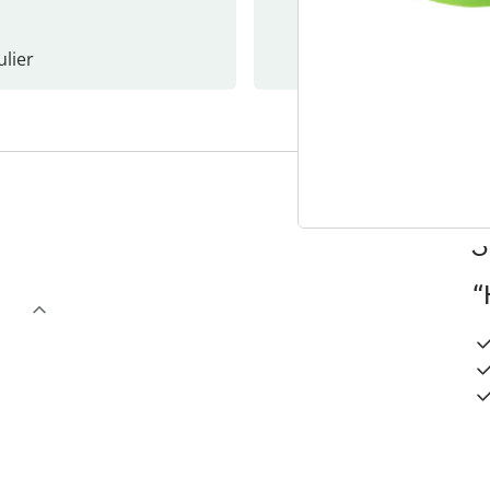
lier
Nieuwsb
3
“