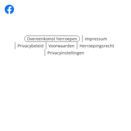
Overeenkomst herroepen
Impressum
Privacybeleid
Voorwaarden
Herroepingsrecht
Privacyinstellingen
¹ Klik hier voor de inwisselvoorwaarden