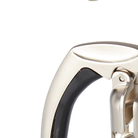
Adviesprijs € 18,99
€ 15,99
incl. btw en plus
Verzendkosten
In het Winkelmandje
Leverbaar binnen 4-5 werkdagen
Voorzichtig openen!
geen overschuimen meer
Dit hulpje is steeds bij de hand als er een fles
champagne geopend moet worden! En dat zonder
krachtsinspanning, maar met hefboomwerking!
Voorkomt overschuimen.