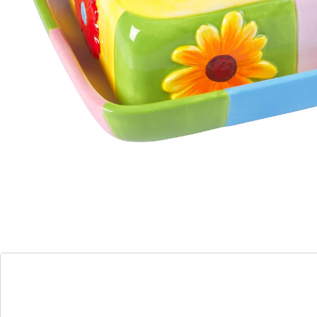
(55)
Eenheidsprijs:
€ 15,99
Nu wordt het bont in de koelkast!
Gemakkelijk schoon te maken
hoogwaardig materiaal dat lang meegaat
Met zijn zomerse design zorgt deze botervloot
gegarandeerd voor een goed humeur aan tafel. Zelfs
ochtendmopperaars beginnen te glimlachen. Gemaakt
van hoogwaardig materiaal, duurzaam en gemakkelijk
schoon te maken. Geniet van de perfecte start van de
dag met deze praktische en kleurrijke botervloot!
Details