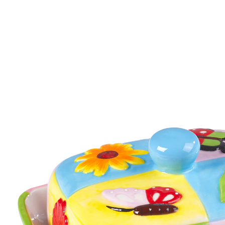
Adviesprijs € 13,99
€ 9,99
incl. btw en plus
Verzendkosten
In het Winkelmandje
Leverbaar binnen 4-5 werkdagen
Alternatief product
We hebben een alternatief voor dit artikel gevonden
dat misschien interessant voor u is:
Isotherm-botervloot