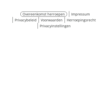
Overeenkomst herroepen
Impressum
Privacybeleid
Voorwaarden
Herroepingsrecht
Privacyinstellingen
¹ Klik hier voor de inwisselvoorwaarden
Sluiten