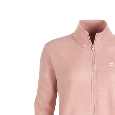
€ 8,29
incl. btw en plus
Verzendkosten
Maat
Stuur mij een melding
Momenteel niet leverbaar
Perfect voor een wandeling – leuk te combineren!
ook ideaal voor clubnamen
Vrouwelijk fleecevest voor elke dag – sportieve,
stijlvolle look en flatterende snit. Dit comfortabel