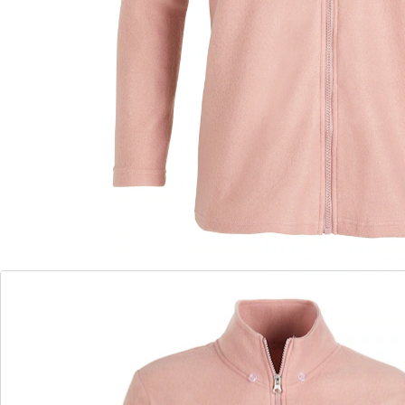
allroundtalent met charmant opstaand kraagje
overtuigt bovendien door de hoogwaardige afwerking
en is uiterst functioneel. Geef het vest bovendien een
persoonlijk tintje: met uw naam, uw initialen of de
naam van uw vereniging of club. Tot 30 tekens zijn
mogelijk (bij bestelling opgeven a.u.b).
Details
Opmerkingen & producent
Beoordelingen