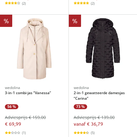
(2)
(2)
%
%
wedolina
wedolina
3-in-1 combi-jas “Vanessa”
2-in-1 gewatteerde damesjas
“Carina”
56 %
73 %
Adviesprijs € 159,00
Adviesprijs € 139,00
€ 69,99
vanaf
€ 36,79
(1)
(5)