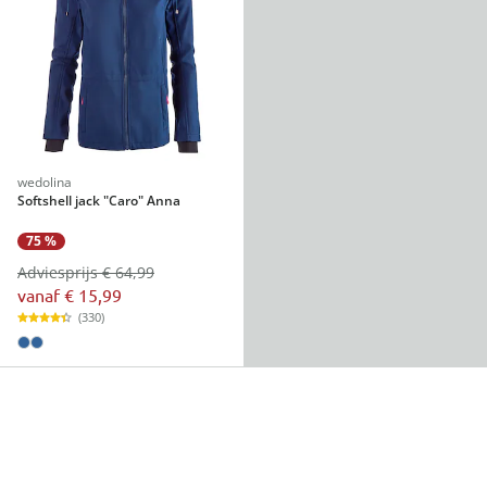
wedolina
Softshell jack "Caro" Anna
75 %
Adviesprijs € 64,99
vanaf
€ 15,99
(330)