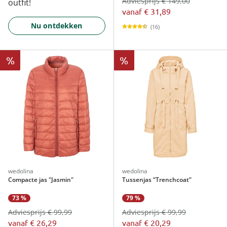
Adviesprijs € 149,00
outfit!
vanaf
€ 31,89
Nu ontdekken
(16)
%
%
wedolina
wedolina
Compacte jas "Jasmin"
Tussenjas “Trenchcoat”
73 %
79 %
Adviesprijs € 99,99
Adviesprijs € 99,99
vanaf
€ 26,29
vanaf
€ 20,29