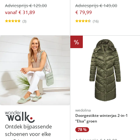
Adviesprijs € 129,00
Adviesprijs € 149,00
vanaf
€ 31,89
€ 79,99
(3)
(16)
%
wedolina
Doorgestikte winterjas 2-in-1
“Elsa” groen
Ontdek bijpassende
78 %
schoenen voor elke