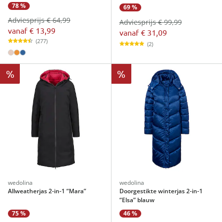
78 %
69 %
Adviesprijs € 64,99
Adviesprijs € 99,99
vanaf
€ 13,99
vanaf
€ 31,09
(277)
(2)
%
%
wedolina
wedolina
Allweatherjas 2-in-1 “Mara”
Doorgestikte winterjas 2-in-1
“Elsa” blauw
75 %
46 %