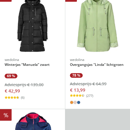
wedolina
wedolina
Winterjas “Manuela” zwart
Overgangsjas "Linda" lichtgroen
78 %
69 %
Adviesprijs € 64,99
Adviesprijs € 139,00
€ 13,99
€ 42,99
(277)
(6)
%