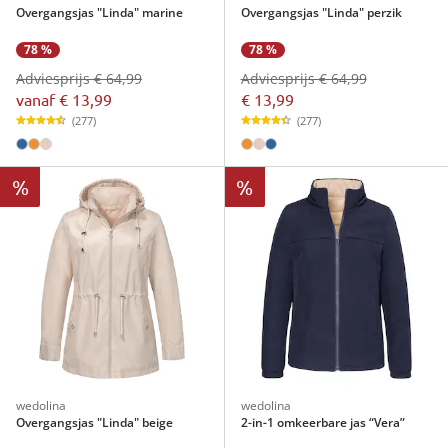
Overgangsjas "Linda" marine
Overgangsjas "Linda" perzik
78 %
78 %
Adviesprijs € 64,99
Adviesprijs € 64,99
vanaf
€ 13,99
€ 13,99
(277)
(277)
%
%
wedolina
wedolina
Overgangsjas "Linda" beige
2-in-1 omkeerbare jas “Vera”