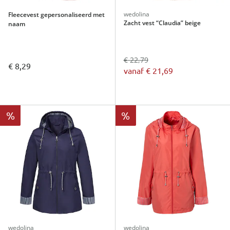
wedolina
Fleecevest gepersonaliseerd met
Zacht vest “Claudia” beige
naam
€ 22,79
€ 8,29
vanaf
€ 21,69
%
%
wedolina
wedolina