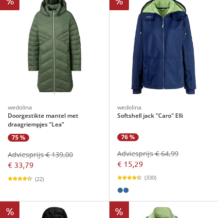
%
%
wedolina
wedolina
Doorgestikte mantel met
Softshell jack "Caro" Elli
draagriempjes “Lea”
76 %
75 %
Adviesprijs € 64,99
Adviesprijs € 139,00
€ 15,29
€ 33,79
(330)
(22)
%
%