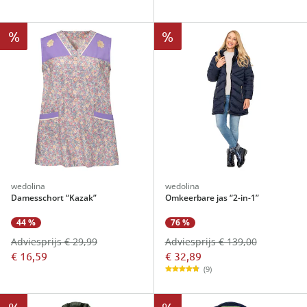
%
%
wedolina
wedolina
Damesschort “Kazak”
Omkeerbare jas “2-in-1”
76 %
44 %
Adviesprijs € 139,00
Adviesprijs € 29,99
€ 32,89
€ 16,59
(9)