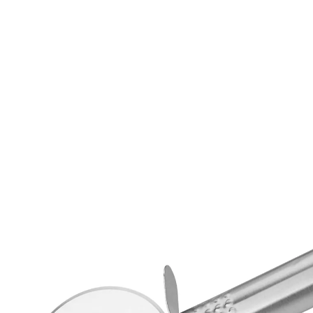
€ 3,99
incl. btw en plus
Verzendkosten
In het Winkelmandje
Leverbaar binnen 4-5 werkdagen
Pizza & co. moeiteloos in stukken snijden
Ideaal voor het gelijkmatig verdelen van
pizza
Ook geschikt voor plaatkoek en
flammkuchen