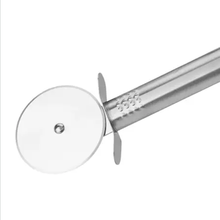
van roestvrij staal, dat zonder krachtinspanning door
zowel zachte als krokante pizza's glijdt. Zo blijven
topping en deeg intact. Het oog wil immers ook wat.
Dankzij de ergonomisch gevormde ovale greep ligt de
pizzasnijder prettig in de hand en laat hij zich
aangenaam sturen. Voor veiligheid zorgt de
geïntegreerde vingerbescherming. Die voorkomt op
betrouwbare wijze dat uw vingers tijdens het snijden
van het mes schieten en in het snijwiel terechtkomen.
Na gebruik kan de pizzasnijder gewoon in de
vaatwasser. Om ruimte te besparen kan de
pizzasnijder aan het ophangoog aan het lepelrek
worden opgehangen.
Overigens: behalve pizza kunt u met de 18,5 cm lange
pizzasnijder ook moeiteloos plaatkoek, flammkuchen,
taart of quiche in gelijkmatige stukken verdelen.