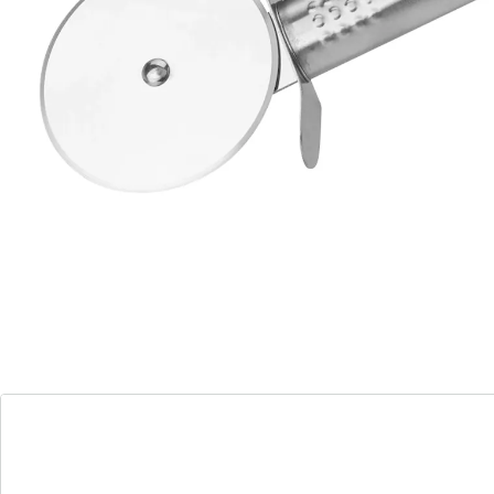
Groot snijwiel van roestvrij staal
ergonomisch gevormde greep voor veilige
grip
Met praktisch ophangoog
Vaatwasserbestendig
Lengte: 18,5 cm
Wanneer u uw zelfgemaakte plaatpizza uit de oven
haalt en de heerlijke geur van pizza zich door het hele
huis verspreidt, komt de rest van de familie al snel
aangesneld. Maar voor de tanden erin gezet kunnen
worden, moet de pizza eerst in gelijkmatige stukken
worden verdeeld. Met een mes gaat dat vaak lastig,
omdat de topping verschuift of de bodem scheurt. De
pizza ziet er dan meteen een stuk minder appetijtelijk
uit. Sneller en vooral netter verdeelt u plaatpizza met
de pizzasnijder met ovale greep van Fackelmann.
Dit hulpmiddel voor de keuken heeft een groot snijwiel