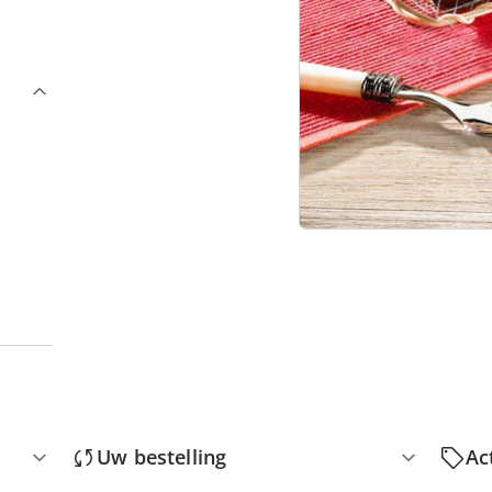
3
“
Uw bestelling
Ac