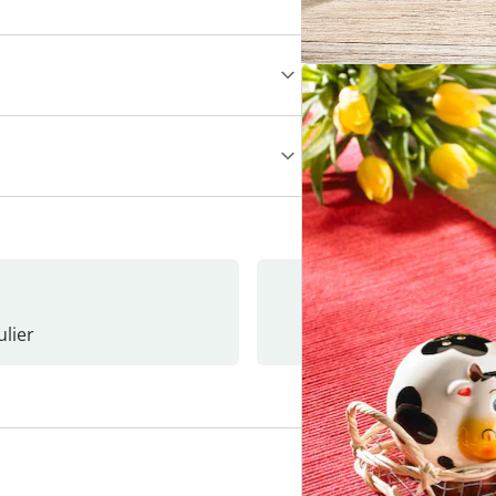
lier
Nieuwsb