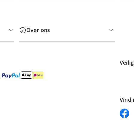
Over ons
Veili
Vind 