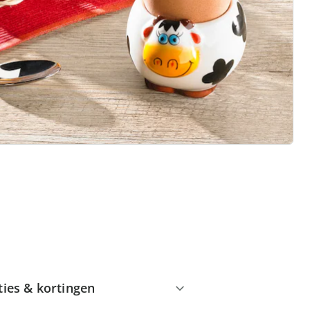
 redenen voor
Huis & Comfort”
Gratis kopen op rekening
Gratis retour
Geen minimaal bestelbedrag
ties & kortingen