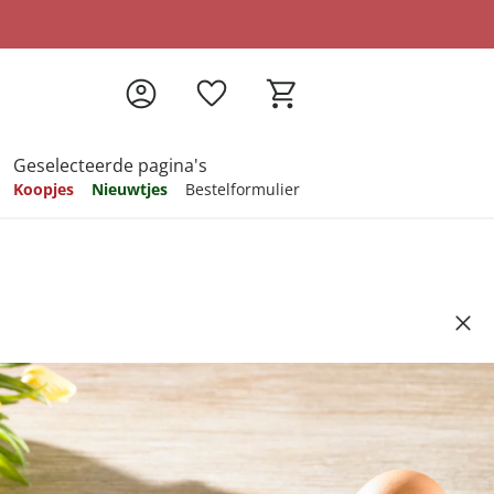
Geselecteerde pagina's
Koopjes
Nieuwtjes
Bestelformulier
pireren
pireren
pireren
pireren
pireren
ks Koe
Artikelnummer 6390030
ndkosten