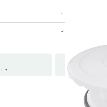
lier
Nieuwsb