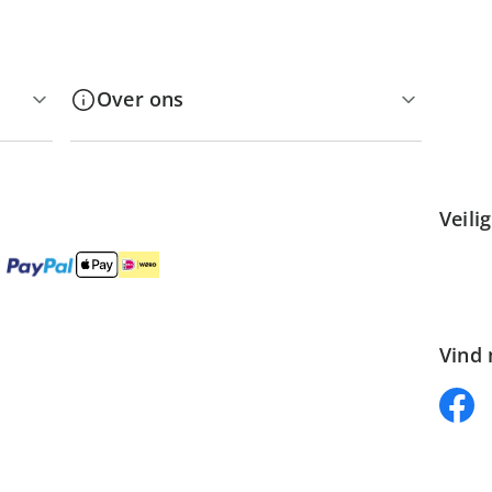
Over ons
Veili
Vind 