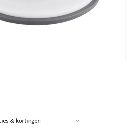
 redenen voor
Huis & Comfort”
Gratis kopen op rekening
Gratis retour
Geen minimaal bestelbedrag
ties & kortingen