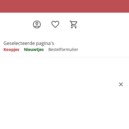
Geselecteerde pagina's
Koopjes
Nieuwtjes
Bestelformulier
pireren
pireren
pireren
pireren
pireren
Artikelnummer 6574092
ndkosten