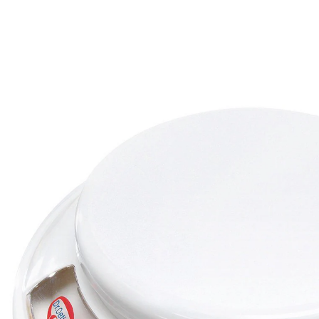
€ 18,99
incl. btw en plus
Verzendkosten
In het Winkelmandje
Leverbaar binnen 4-5 werkdagen
Met de analoge bak- en keukenweegschaal van Dr.
Oetker kunt u ingrediënten precies afwegen en de
waarden eenvoudig aflezen in stappen van 20 gram.
Met tarrafunctie. Weegt tot max. 2 kilo en is
gemakkelijk op te bergen.