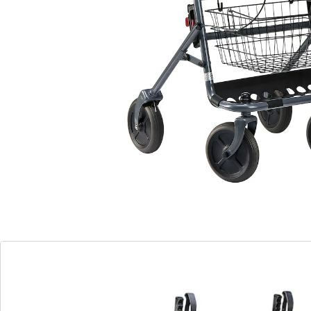
snel en eenvoudig op te vouwen
inclusief acryl tafelblad,
boodschappenmand en kunststof
bagagerek
robuuste banden van PU
De FAKTO+-artritis-rollator biedt een unieke oplossing
voor mensen met gewrichtsproblemen. De verstelbare
onderarmsteunen zorgen dat u kunt bewegen terwijl
de gewrichten worden ontzien. Dit maakt het dagelijks
leven een stukje makkelijker. Met de ergonomische
remmen is de rollator veilig en gemakkelijk te
besturen.
Het stevige stalen frame met poedercoating zorgt voor
stabiliteit, terwijl de in hoogte en diepte verstelbare
handgrepen individueel comfort bieden. De rollator
kan snel en gemakkelijk worden ingeklapt, waardoor hij
ideaal is voor onderweg. Daarnaast worden een acryl