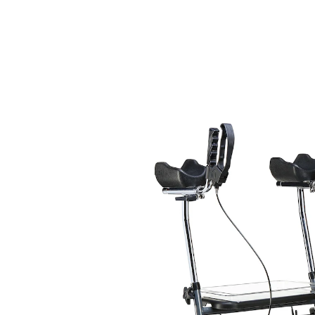
Adviesprijs € 728,00
€ 259,59
incl. btw en plus
Verzendkosten
In het Winkelmandje
Leverbaar binnen 5-6 werkdagen
Altijd comfortabel en veilig onderweg
verstelbare onderarmsteunen
veilige en eenvoudig te bedienen remmen
stabiel stalen frame met poedercoating
in hoogte en diepte verstelbare
handgrepen