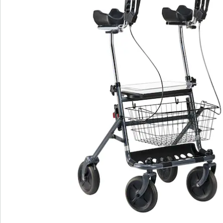
dienblad, een boodschappenmand en een kunststof
bagagerek meegeleverd. Door de soepele remhendel
omlaag te drukken wordt de rollator veilig vergrendeld.
Dankzij zijn robuuste PU banden is de rollator geschikt
voor langdurig gebruik. De FAKTO+-artritis-rollator
heeft een zitbreedte van 42 cm, een zitdiepte van 19
cm en een zithoogte van 59,5 cm. Hij is belastbaar tot
120 kg en weegt slechts 10 kg, waardoor hij gemakkelijk
te hanteren is. Verbeter uw mobiliteit en ervaar
comfort en veiligheid met de FAKTO+-artritis-rollator.
Leveringsinformatie:
Moet nog worden gemonteerd.
Details