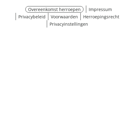
Overeenkomst herroepen
Impressum
Privacybeleid
Voorwaarden
Herroepingsrecht
Privacyinstellingen
¹ Klik hier voor de inwisselvoorwaarden
Sluiten