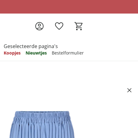
Geselecteerde pagina's
Koopjes
Nieuwtjes
Bestelformulier
pireren
pireren
pireren
pireren
pireren
e broek "Sonja" rookblauw
Artikelnummer 6703739
49
ndkosten