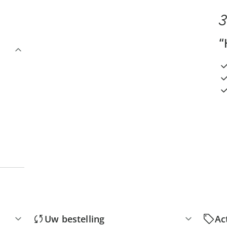
3
“
Uw bestelling
Ac