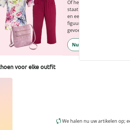
Of het nu gaat om elegante b
staat voor modieuze versch
en een faire prijs-kwaliteitve
figuur en benadrukt je perso
gevoel, elke dag.
Nu ontdekken
hoen voor elke outfit
We halen nu uw artikelen op; 