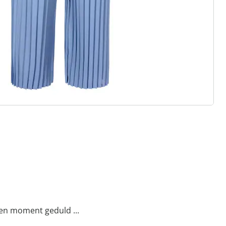
asics of trendy highlights: wedolina
eidenheid, comfortabele pasvormen
rhouding. Elk stuk flatteert het
onlijkheid - voor een zelfverzekerd
een moment geduld ...