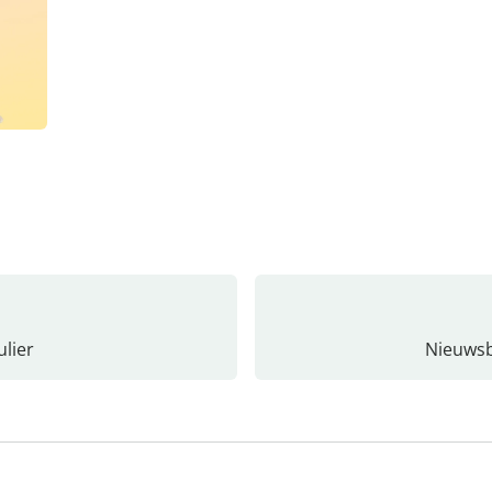
lier
Nieuwsb