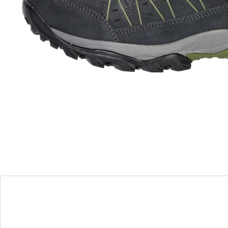
Verken het buitenleven in stijl en comfort!
ademende voering van textiel
stroeve rubberzool
verwisselbare textielen binnenzool
Dompel jezelf onder in de wereld van de natuur met
onze hoogwaardige outdoorschoen. Dankzij het
waterdichte Comfortex-klimaatmembraan blijven je
voeten droog, terwijl het duurzame suèdeleer met
nylon inzetstukken optimale bescherming biedt. De
ademende voering van textiel zorgt voor een
aangenaam voetklimaat, terwijl de verwisselbare
binnenzool van textiel comfort op maat biedt. Onze
stevige rubberen antislipzool zorgt dat je altijd grip
hebt, ongeacht het terrein.
Details