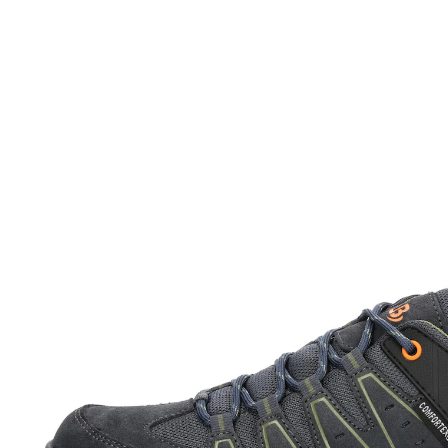
Adviesprijs € 79,95
€ 13,19
incl. btw en plus
Verzendkosten
Variant
turkoois/benzine
Maat
Stuur mij een melding
Momenteel niet leverbaar