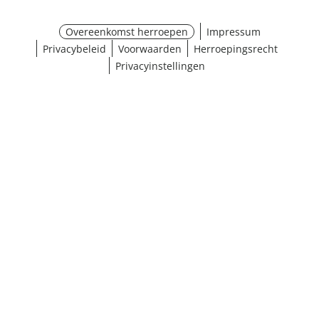
Overeenkomst herroepen
Impressum
Privacybeleid
Voorwaarden
Herroepingsrecht
Privacyinstellingen
Maat selecteren
¹ Klik hier voor de inwisselvoorwaarden
Sluiten