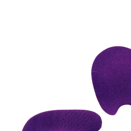
€ 15,99
€ 14,99
incl. btw en plus
Verzendkosten
Variant
Heren (40-45)
In het Winkelmandje
Leverbaar binnen 4-5 werkdagen
vermindert ongemak in voeten, knieën en
rug
verlicht spanningen