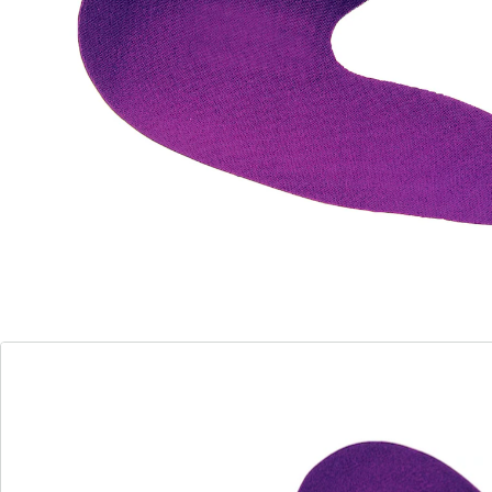
corrigeert verkeerde voetposities
kan in alle schoenen gedragen worden
De BioBalance-inlegzool brengt uw voeten in de
anatomisch juiste stand en corrigeert een verkeerde
stand. Het evenwicht wordt hersteld en uw
lichaamsgewicht rust op de daarvoor bedoelde vlakken
van uw ledematen. Het resultaat: de spierstijfheid
vermindert en kan volledig verdwijnen. Past
probleemloos in iedere schoen.
Details
Opmerkingen & producent
Beoordelingen