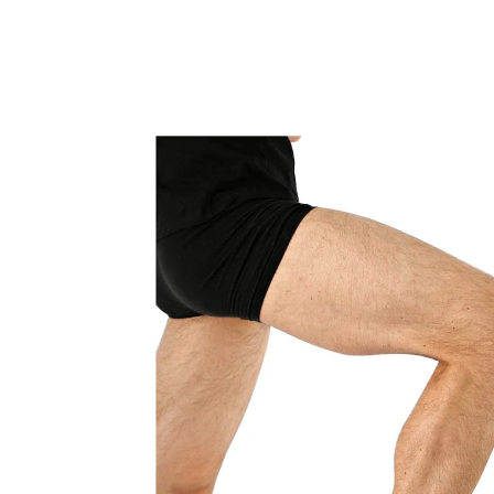
€ 8,99
incl. btw en plus
Verzendkosten
Maat
Maatadviseur
In het Winkelmandje
Leverbaar binnen 4-5 werkdagen
Ideaal voor sport
sneldrogend
stabiliseert en beschermt