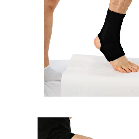
ademend
Stabiliseert en beschermt de enkel. Ademend en
sneldrogend.
Details
Opmerkingen & producent
Beoordelingen
Bestelformulier