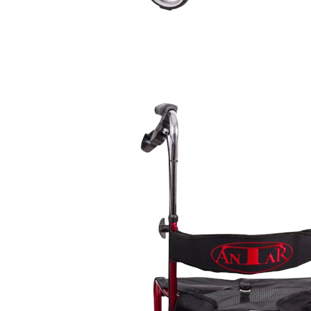
€ 128,99
incl. btw en plus
Verzendkosten
In het Winkelmandje
Leverbaar binnen 5-6 werkdagen
Inklapbare, comfortabele leuningen
stabiel stalen frame
Opvouwbaar
Ergonomische, in hoogte verstelbare
handgrepen