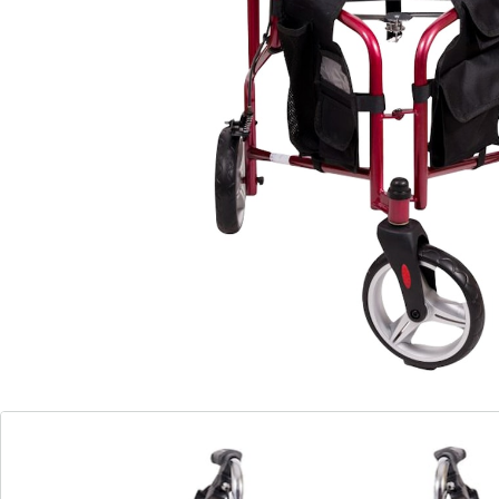
Zeer wendbaar
De extra wendbare driewieler rollator is de ideale
metgezel voor thuis en onderweg. Het is de enige
rollator op de markt die de voordelen van een
driewieler combineert met een comfortabele zitting.
Het heeft twee kleine boodschappentassen links en
rechts. Dankzij het praktische ontwerp is de rollator
bijzonder wendbaar en perfect als rollator voor thuis.
Hij kan snel en gemakkelijk worden opgevouwen voor
vervoer in de kofferbak en is daarom ook ideaal voor
op reis;
De ergonomisch gevormde handgrepen liggen prettig
in de hand, zodat het looprek ook langdurig gebruikt
kan worden. De handgrepen kunnen individueel
worden ingesteld op de gewenste hoogte voor een
ideale houding tijdens het lopen op de rollator. Dankzij
de parkeerremmen kan de rollator veilig geparkeerd
worden. Twee kleine zakken links en rechts bieden wat