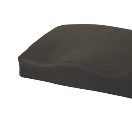
Nieuwsbrief aanmelden
We zijn er voor u
Servicehotline