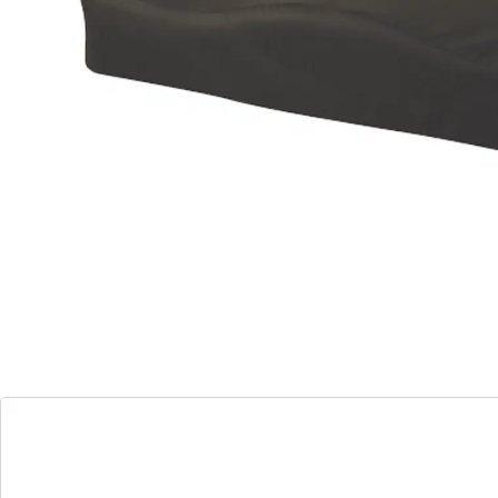
Een waterdichte, afneembare hoes beschermt tegen
bevuilen en is snel en makkelijk te reinigen.
Details
Opmerkingen & producent
Beoordelingen
Bestelformulier