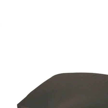
€ 46,99
incl. btw en plus
Verzendkosten
In het Winkelmandje
Leverbaar binnen 4-5 werkdagen
Het zitkussen van viscoseschuim met memory-
effect
afneembare hoes
hoes geschikt voor desinfectie d.m.v.
sprayen en wassen
Is te gebruiken voor de decubituspreventie en -
behandeling, maar ook geschikt voor pijnbehandeling.