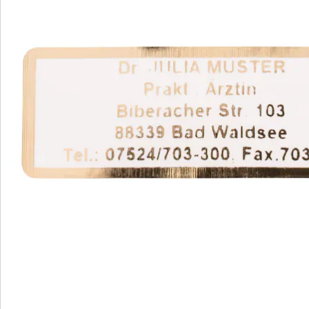
hoeveelheden (1.000)
verkrijgbaar in diverse kleuren
afmetingen: 5x2 cm (LxB)
Uw goede naam verdient het beste!
Onze stijlvolle, zelfklevende adresstickers worden in
een handige dispenser geleverd. Ideaal voor boeken,
brieven, cd's, mc's, geschenken enz.
Details
Opmerkingen & producent
Beoordelingen