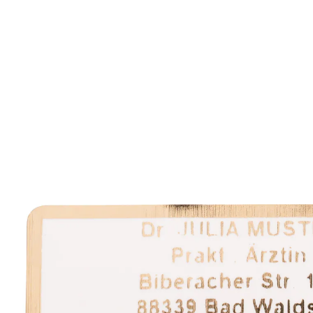
vanaf
€ 15,99
incl. btw en plus
Verzendkosten
Variant
goud
+ 1
Auswahl
Personalisatie toevoegen
Geen personalisatie
Leverbaar binnen 8-10 werkdagen