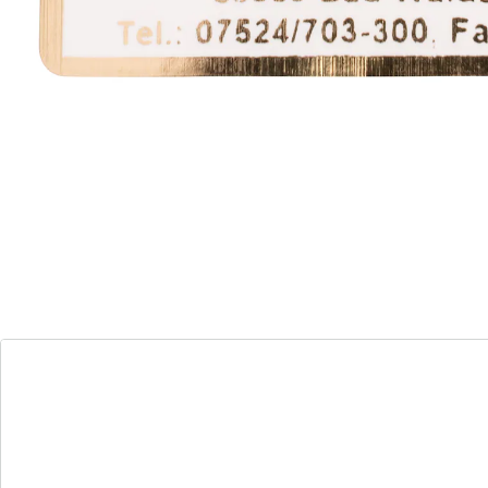
Alternatief product
We hebben een alternatief voor dit artikel gevonden
dat misschien interessant voor u is:
Adresstickers Lettertype B blauw - 300 stuks
(9)
Eenheidsprijs:
€ 15,99
Voor brieven, boeken & co.
zelfklevend
in praktische dispenserdoos
verkrijgbaar in kleine (300) of grote