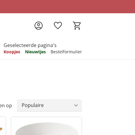
Geselecteerde pagina's
Koopjes
Nieuwtjes
Bestelformulier
pireren
pireren
pireren
pireren
pireren
en op