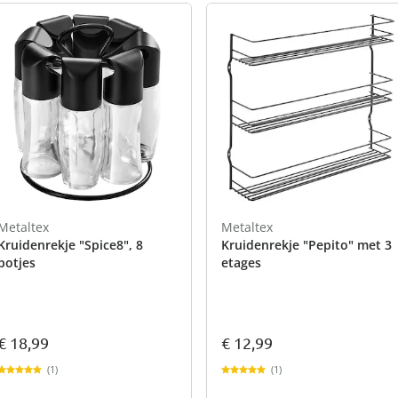
Metaltex
Metaltex
Kruidenrekje "Spice8", 8
Kruidenrekje "Pepito" met 3
potjes
etages
€ 18,99
€ 12,99
(1)
(1)