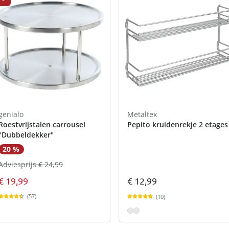
genialo
Metaltex
Roestvrijstalen carrousel
Pepito kruidenrekje 2 etages
"Dubbeldekker"
20 %
Adviesprijs € 24,99
€ 19,99
€ 12,99
(57)
(10)