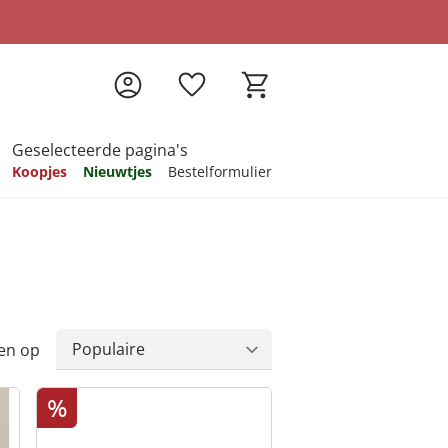
Geselecteerde pagina's
Koopjes
Nieuwtjes
Bestelformulier
pireren
pireren
pireren
pireren
pireren
en op
%