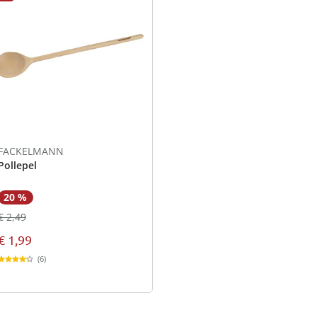
FACKELMANN
Pollepel
20 %
€ 2,49
€ 1,99
(6)