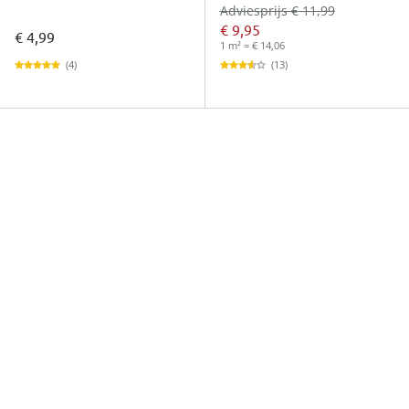
Adviesprijs € 11,99
€ 9,95
€ 4,99
1 m² = € 14,06
(4)
(13)