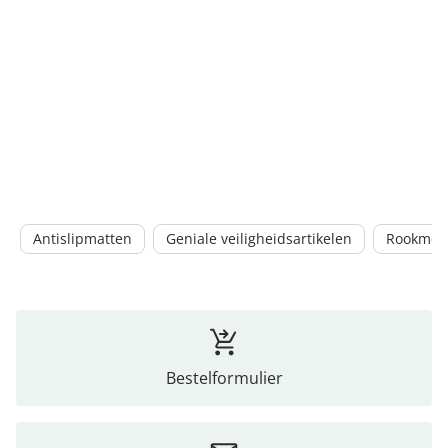
Antislipmatten
Geniale veiligheidsartikelen
Rookmel
Bestelformulier