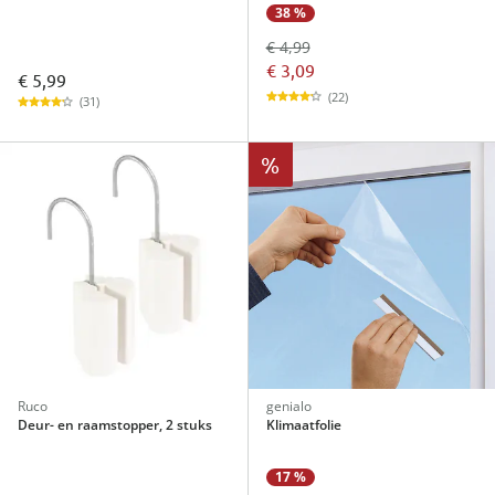
38 %
€ 4,99
€ 3,09
€ 5,99
(22)
(31)
%
Ruco
genialo
Deur- en raamstopper, 2 stuks
Klimaatfolie
17 %