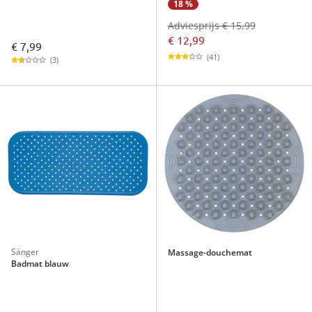
18 %
Adviesprijs € 15,99
€ 12,99
€ 7,99
(41)
(3)
Sänger
Massage-douchemat
Badmat blauw