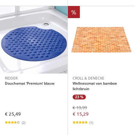
%
RIDDER
CROLL & DENECKE
Douchemat ‘Premium’ blauw
Wellnessmat van bamboe
lichtbruin
23 %
€ 19,99
€ 25,49
€ 15,29
(2)
(1)