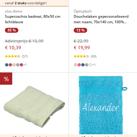
vanaf
2 stuks
voordeliger!
viva domo
Optisplash
Superzachte badmat, 80x50 cm
Douchelaken gepersonaliseerd
lichtblauw
met naam, 70x140 cm, 100%
katoen beige
35 %
13 %
Adviesprijs € 15,99
€ 22,99
€ 10,39
€ 19,99
(57)
(69)
+1
+1
%