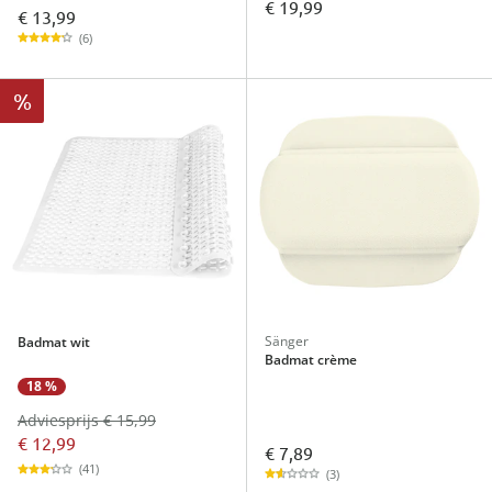
€ 19,99
€ 13,99
(6)
%
Sänger
Badmat wit
Badmat crème
18 %
Adviesprijs € 15,99
€ 12,99
€ 7,89
(41)
(3)