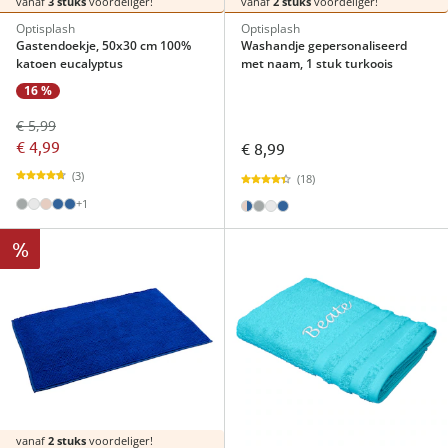
vanaf
3 stuks
voordeliger!
vanaf
2 stuks
voordeliger!
Optisplash
Optisplash
Gastendoekje, 50x30 cm 100%
Washandje gepersonaliseerd
katoen eucalyptus
met naam, 1 stuk turkoois
16 %
€ 5,99
€ 4,99
€ 8,99
(3)
(18)
+1
%
vanaf
2 stuks
voordeliger!