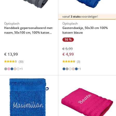
vanaf
3 stuks
voordeliger!
Optisplash
Optisplash
Handdoek gepersonaliseerd met
Gastendoekje, 50x30 cm 100%
naam, 50x100 cm, 100% katoen
katoen blauw
grijs
16 %
€ 5,99
€ 13,99
€ 4,99
(30)
(3)
+1
+1