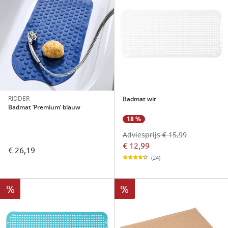
RIDDER
Badmat wit
Badmat ‘Premium’ blauw
18 %
Adviesprijs € 15,99
€ 12,99
€ 26,19
(24)
%
%