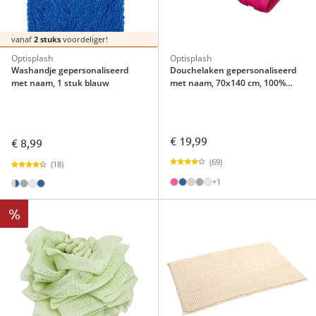
vanaf
2 stuks
voordeliger!
Optisplash
Optisplash
Washandje gepersonaliseerd
Douchelaken gepersonaliseerd
met naam, 1 stuk blauw
met naam, 70x140 cm, 100%
katoen pink
€ 19,99
€ 8,99
(69)
(18)
+1
%