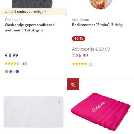
vanaf
2 stuks
voordeliger!
Optisplash
viva domo
Washandje gepersonaliseerd
Badkamerset “Simba”, 3-delig
met naam, 1 stuk grijs
10 %
Adviesprijs € 29,99
€ 8,99
€ 26,99
(18)
(2)
%