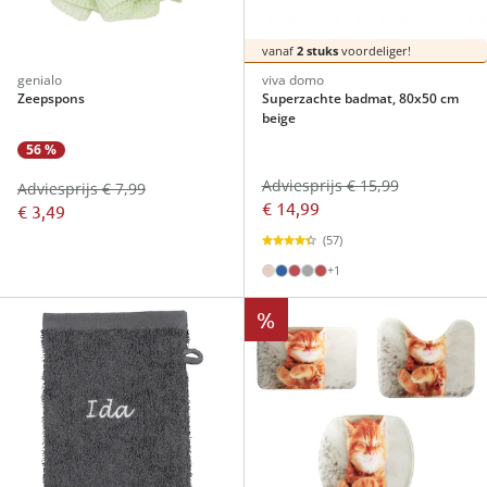
vanaf
2 stuks
voordeliger!
genialo
viva domo
Zeepspons
Superzachte badmat, 80x50 cm
beige
56 %
Adviesprijs € 15,99
Adviesprijs € 7,99
€ 14,99
€ 3,49
(57)
+1
%