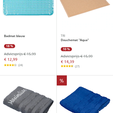
TRI
Badmat blauw
Douchemat "Aqua"
18 %
10 %
Adviesprijs € 15,99
Adviesprijs € 15,99
€ 12,99
€ 14,39
(24)
(27)
%