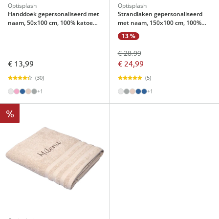
Optisplash
Optisplash
Handdoek gepersonaliseerd met
Strandlaken gepersonaliseerd
naam, 50x100 cm, 100% katoen
met naam, 150x100 cm, 100%
zilver
katoen zilver
13 %
€ 28,99
€ 13,99
€ 24,99
(30)
(5)
+1
+1
%