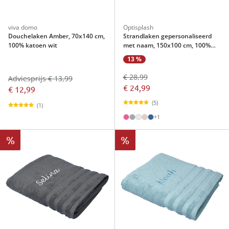
viva domo
Optisplash
Douchelaken Amber, 70x140 cm,
Strandlaken gepersonaliseerd
100% katoen wit
met naam, 150x100 cm, 100%
katoen pink
13 %
€ 28,99
Adviesprijs € 13,99
€ 24,99
€ 12,99
(5)
(1)
+1
%
%