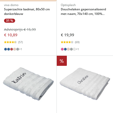
viva domo
Optisplash
Superzachte badmat, 80x50 cm
Douchelaken gepersonaliseerd
donkerblauw
met naam, 70x140 cm, 100%
katoen turkoois
31 %
Adviesprijs € 15,99
€ 10,89
€ 19,99
(57)
(69)
+1
+1
%