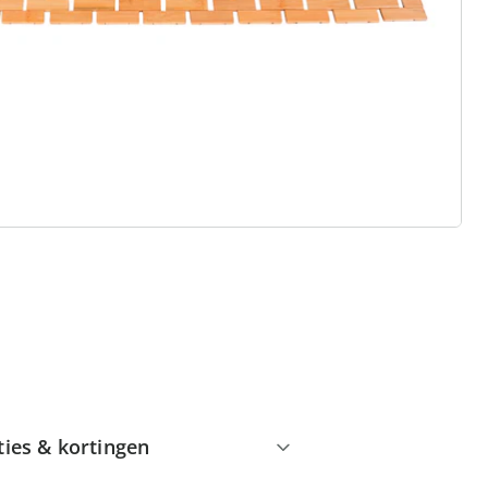
 redenen voor
Huis & Comfort”
Gratis kopen op rekening
Gratis retour
Geen minimaal bestelbedrag
ties & kortingen