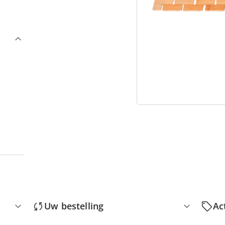
3
“
Uw bestelling
Ac