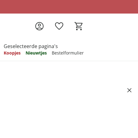
Geselecteerde pagina's
Koopjes
Nieuwtjes
Bestelformulier
pireren
pireren
pireren
pireren
pireren
bamboe lichtbruin
Artikelnummer 6675913
ndkosten