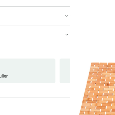
lier
Nieuwsb