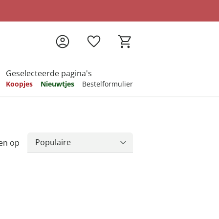
Geselecteerde pagina's
Koopjes
Nieuwtjes
Bestelformulier
pireren
pireren
pireren
pireren
pireren
en op