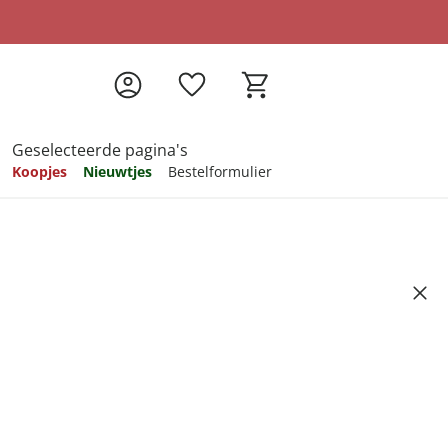
Geselecteerde pagina's
Koopjes
Nieuwtjes
Bestelformulier
pireren
pireren
pireren
pireren
pireren
berghaak, 9 stuks
Artikelnummer 6555977
ndkosten