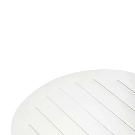
€ 10,89
incl. btw en plus
Verzendkosten
In het Winkelmandje
Leverbaar binnen 4-5 werkdagen
Patisserie-taartschep van roestvrij staal voor het
optillen en verplaatsen van taarten
Waarschijnlijk komt deze pech u niet onbekend voor: u
tilt de versgebakken taart op de gebakschaal en daarbij
breekt de bodem. Een irritante situatie, waarvoor
echter een praktische oplossing bestaat. Want de
patisserie-taartschep van Fackelmann, die niet voor
niets ook wel taartredder wordt genoemd, biedt in