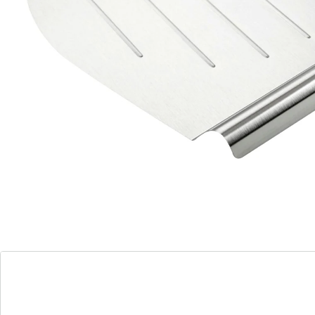
zulke gevallen uitkomst.
De taartschep is gemaakt van hoogwaardig roestvrij
staal en heeft een diameter van 28 centimeter. Het
bijzondere: hij is niet helemaal rond, maar heeft aan
één kant een praktische greep. Hiermee kunt u de
schep eenvoudig onder de taartbodem schuiven en
deze voorzichtig losmaken van de bakvorm. Daarna
zorgt hij ervoor dat u de taartschep goed vast kunt
houden tijdens het verplaatsen van uw gebak. Dat
geldt voor zowel complete taarten als voor
taartbodems. In het oppervlak van de taartschep zitten
dunne ribbels, die voorkomen dat de taart aan de
taartschep blijft kleven. Ook het schoonmaken van dit
doordachte keukengereedschap is eenvoudig: doe de
taartschep na gebruik gewoon in de vaatwasser.
Tip: de taartschep is ook erg handig als snijondergrond
of als hulpmiddel bij het omdraaien van de taart. Dat