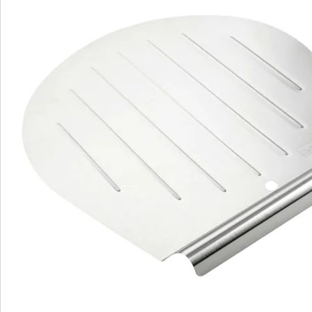
laatste is altijd zinvol wanneer de gladde kant van de
taart later boven moet liggen.
Details
Opmerkingen & producent
Beoordelingen
Bestelformulier