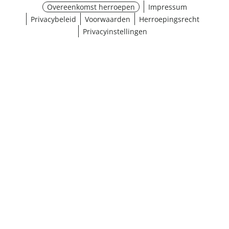
Overeenkomst herroepen
Impressum
Privacybeleid
Voorwaarden
Herroepingsrecht
Privacyinstellingen
¹ Klik hier voor de inwisselvoorwaarden
Sluiten