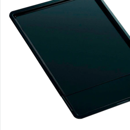
antiaanbaklaag Teflon Classic zorgt ervoor dat hetgeen
u bakt niet aan de plaat blijft kleven, maar ook zonder
bakpapier na het bakken probleemloos van de plaat
kan worden verwijderd. Dat maakt natuurlijk ook het
schoonmaken heel eenvoudig: was de plaat gewoon af
met wat afwaswater en laat hem drogen. Hiervoor kunt
u indien gewenst de beide helften helemaal uit elkaar
halen.
De zwarte, metaalachtige glans geeft de plaat niet
alleen zijn naam 'Black metallic', maar ook zijn mooie,
elegante uitstraling, die in niets onderdoet voor het
hoogwaardige fabricaat 'Made in Germany'.
Details