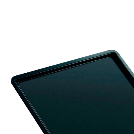
€ 11,99
€ 10,99
incl. btw en plus
Verzendkosten
In het Winkelmandje
Leverbaar binnen 4-5 werkdagen
Uitschuifbare bakplaat met antiaanbaklaag en
vergrendeling voor kleine en grote ovens.
Variabele bakplaat
Hittebestendig tot 230°C
Verstelbaar formaat: lengte van 37-52 cm
Veiligheidsvergrendeling aan beide zijden