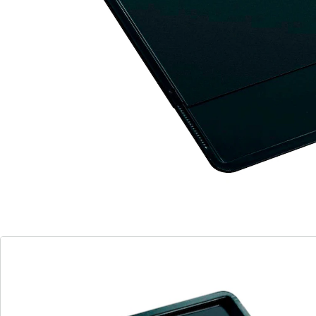
Teflon Classic antiaanbaklaag
Eenvoudig met de hand schoon te maken
Metaalachtige glans
Randhoogte: 1,5 cm
Of u nu koekjes, plaatkoek, patat of pizza wilt bakken –
de uitschuifbare bakplaat van Zenker kan iedere
uitdaging aan en past bovendien in iedere oven.
Dankzij de randhoogte van 1,5 centimeter, een breedte
van 33 centimeter en de verstelbare lengte kan de
bakplaat namelijk vrijwel overal worden gebruikt waar
al een gangbaar ovenrooster is. De bakplaat is naar
behoefte uitschuifbaar van 37 centimeter naar 52
centimeter. Om te voorkomen dat de instelling
verschuift, heeft de plaat aan beide zijden een
veiligheidsvergrendeling.
De plaat is hittebestendig tot 230°C en daarmee ideaal
voor alle gebruikelijke recepten voor koekjes en taart,
maar ook voor hartige gerechten. De goede