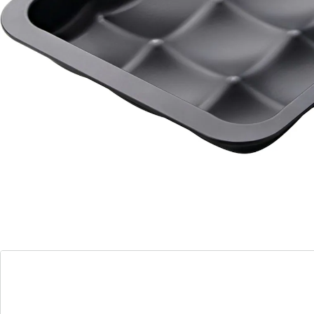
Buchteln
Robuuste en duurzame kwaliteit
Heerlijk: broodjes recht uit de oven!
Niets zo heerlijk als ‘s ochtends begroet te worden
door de geur van vers gebakken broodjes! Dankzij dit
slim vormgegeven bakblik krijgen uw broodjes een
perfecte, ronde vorm. Ook geschikt voor deegballetjes,
gevulde bollen en nog veel meer. Met antiaanbaklaag
zodat de broodjes makkelijk loskomen. Hittebestendig
tot +230°C.
met antiaanbaklaag
Materiaal: metaal
Details