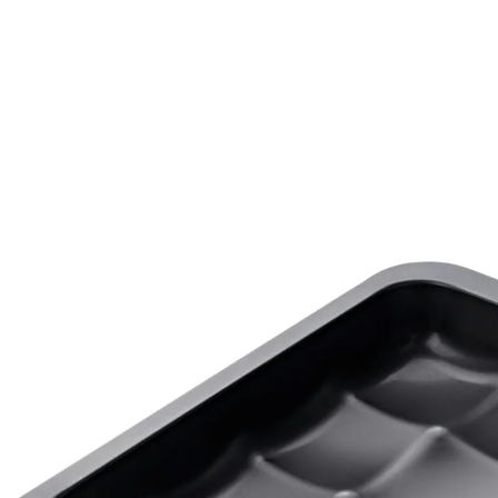
€ 9,99
incl. btw en plus
Verzendkosten
In het Winkelmandje
Leverbaar binnen 4-5 werkdagen
Heerlijk: broodjes vers van het dienblad!
Ideaal voor broodjes, gestoomde
knoedels en meer
Perfecte, ronde vorm voor bakwaren
Veelzijdig - kan ook worden gebruikt voor