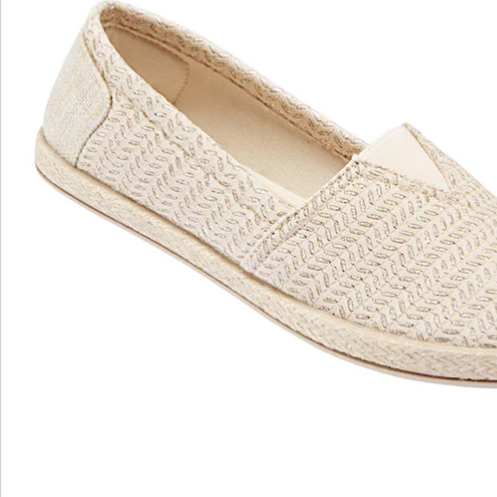
wonderwalk - lopen als op wolken
Gemakkelijke toegang dankzij elastiek, klittenband
of ritssluiting
Perfecte pasvorm, dankzij standaard en
comfortabele wijdtematen
Uitneembaar voetbed - ideaal voor inlegzolen
Hoogwaardige, lichtgewicht materialen & diverse
designs
wonderwalk combineert comfort, stijl en kwaliteit -
duurzaam geproduceerd en eerlijk geprijsd.