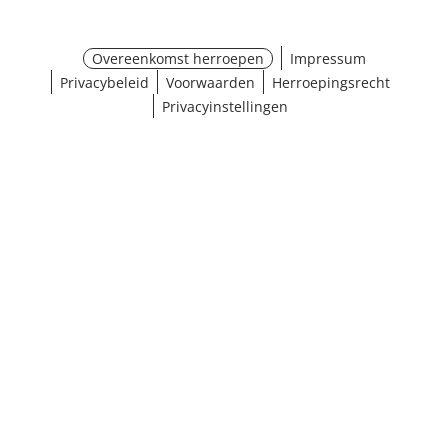
Overeenkomst herroepen
Impressum
Privacybeleid
Voorwaarden
Herroepingsrecht
Privacyinstellingen
Maat selecteren
¹ Klik hier voor de inwisselvoorwaarden
Sluiten