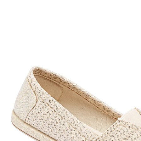
Adviesprijs € 29,99
€ 5,99
incl. btw en plus
Verzendkosten
Maat
Stuur mij een melding
Momenteel niet leverbaar
Gewoon aantrekken, u goed voelen en van de zomer
genieten – met deze instapper van WONDERWALK is
dat een waar genoegen. Het verfijnde geometrische
patroon met glittereffect en de gevlochten band rond