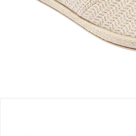
de loopzool geven de schoen een va kantieflair. Dankzij
de stretchinzet op de wreef past de schoen zich bij het
aantrekken direct aan de voet aan.
Details
Opmerkingen & producent
Beoordelingen