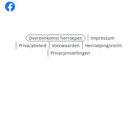
Overeenkomst herroepen
Impressum
Privacybeleid
Voorwaarden
Herroepingsrecht
Privacyinstellingen
Maat selecteren
¹ Klik hier voor de inwisselvoorwaarden