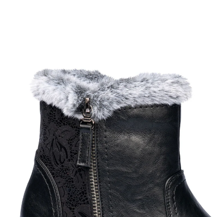
Adviesprijs € 89,99
€ 34,19
incl. btw en plus
Verzendkosten
Maat
In het Winkelmandje
Nog maar enkele artikelen beschikbaar
Leverbaar binnen 4-5 werkdagen
Warm de winter door!
leer en ademend gaatjespatroon voor
aangenaam draagcomfort