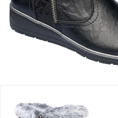
Perfect op koudere dagen: de warme voering van deze
comfortabele enkellaarsjes verwent u met een
aangenaam draaggevoel, terwijl de ritssluiting zorgt
voor comfort bij het aan- en uittrekken. Met zachte
binnenzool. Antislip sleehakje, hoogte schacht: 12 cm.
Details
Opmerkingen & producent
Beoordelingen