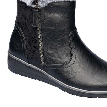
wonderwalk - lopen als op wolken
Gemakkelijke toegang dankzij elastiek, klittenband
of ritssluiting
Perfecte pasvorm, dankzij standaard en
comfortabele wijdtematen
Uitneembaar voetbed - ideaal voor inlegzolen
Hoogwaardige, lichtgewicht materialen & diverse
designs