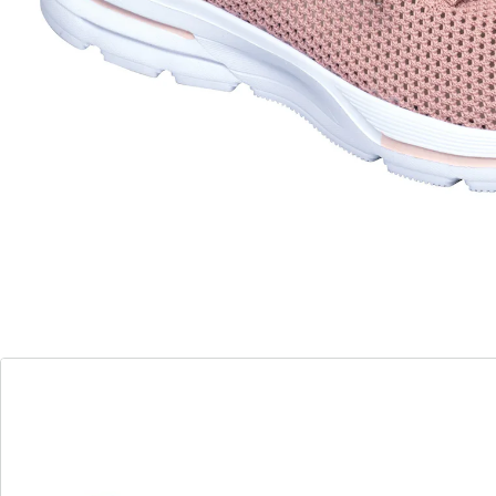
vederlicht
Aantrekken en u goed voelen!
opengewerkt meshmateriaal
rolt bijzonder zacht af
nauwelijks voelbaar: vederlicht
Zo ziet uw nieuwe lievelingsschoen eruit: deze luchtige
sneaker combineert een sportief design met comfort.
De schoen overtuigt met een supersoft, opengewerkt
bovenmateriaal van mesh en een zachte, uitneembare
binnenzool. De antislip loopzool rolt bijzonder zacht af
en zorgt voor een uniek loopgevoel.
Details