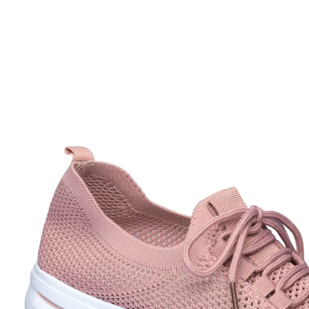
Adviesprijs € 29,99
€ 5,99
incl. btw en plus
Verzendkosten
Maat
Stuur mij een melding
Momenteel niet leverbaar
Loop licht door het leven!
gaas met open poriën
zacht rollend