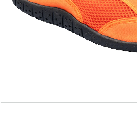
met klittenbandsluiting
Flexibele loopzool
flexibele loopzool
Onmisbaar op vakantie: deze lichte en elastische
waterschoenen zijn veilig, stevig en comfortabel.
Dankzij het klittenband aan de zijkant zijn ze snel aan
en uit te trekken en zitten ze altijd perfect om de voet.
De antislip, flexibele rubberen loopzool garandeert
optimaal loopcomfort op alle ondergronden – zelfs op
kiezelstranden. Met aantreklusje en mesh-inzet.
Details
Opmerkingen & producent