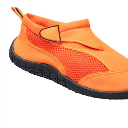
Beoordelingen
wonderwalk - lopen als op wolken
Gemakkelijke toegang dankzij elastiek, klittenband
of ritssluiting
Perfecte pasvorm, dankzij standaard en