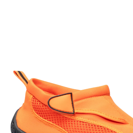
Adviesprijs € 19,99
€ 11,19
incl. btw en plus
Verzendkosten
Variant
oranje
Maat
In het Winkelmandje
Leverbaar binnen 4-5 werkdagen