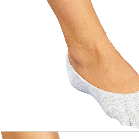
Elke teen heeft zijn eigen huis!
Ze omhullen elke teen afzonderlijk en voorkomen zo
de vaak pijnlijke wrijving tussen de tenen. Wasbaar op
30°C.
Details
Opmerkingen & producent
Beoordelingen