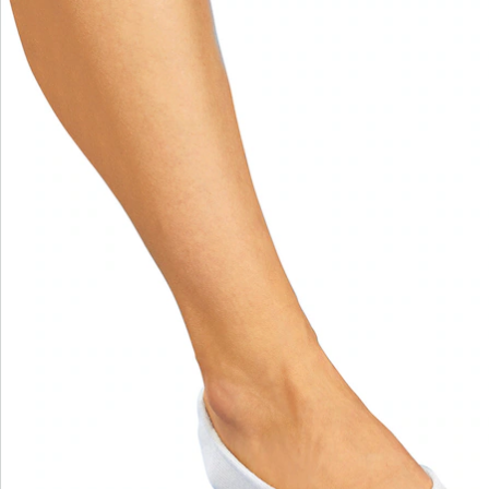
wonderwalk - lopen als op wolken
Gemakkelijke toegang dankzij elastiek, klittenband
of ritssluiting
Perfecte pasvorm, dankzij standaard en
comfortabele wijdtematen
Uitneembaar voetbed - ideaal voor inlegzolen
Hoogwaardige, lichtgewicht materialen & diverse
designs
wonderwalk combineert comfort, stijl en kwaliteit -