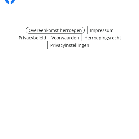
Overeenkomst herroepen
Impressum
Privacybeleid
Voorwaarden
Herroepingsrecht
Privacyinstellingen
¹ Klik hier voor de inwisselvoorwaarden
Sluiten