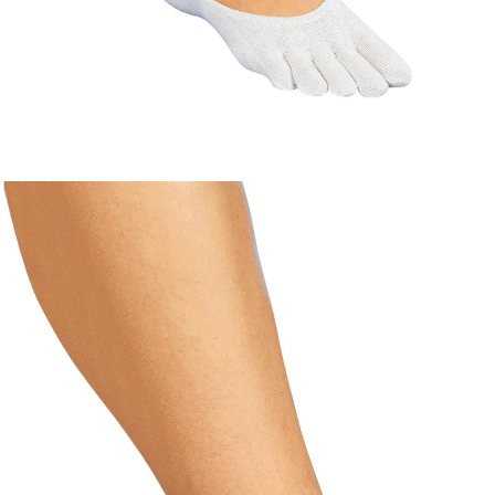
€ 5,95
incl. btw en plus
Verzendkosten
€ 5,59
slechts
vanaf
2
stuks
1
In het Winkelmandje
Leverbaar binnen 4-5 werkdagen