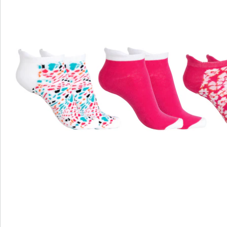
wonderwalk - lopen als op wolken
Gemakkelijke toegang dankzij elastiek, klittenband
of ritssluiting
Perfecte pasvorm, dankzij standaard en
comfortabele wijdtematen
Uitneembaar voetbed - ideaal voor inlegzolen
Hoogwaardige, lichtgewicht materialen & diverse
designs
wonderwalk combineert comfort, stijl en kwaliteit -
duurzaam geproduceerd en eerlijk geprijsd.
Nu ontdekken