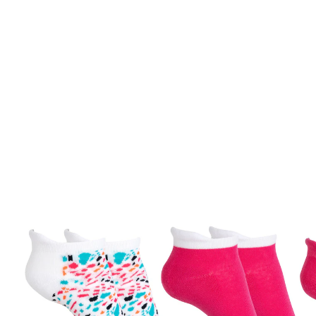
Adviesprijs € 9,99
€ 8,99
incl. btw en plus
Verzendkosten
In het Winkelmandje
Leverbaar binnen 4-5 werkdagen
3 x een vrolijke look aan uw voeten!
Perfecte pasvorm voor iedere dag
Heerlijk zacht materiaal
Deze sokken brengen kleur in uw garderobe! Het trio
overtuigt door het zachte materiaal en de
comfortabele pasvorm. Voor een sportieve, casual of
elegante look – de kleurige designs passen bij iedere
outfit en zorgen voor afwisseling. Dankzij het korte
model zijn ze ideaal in sneakers en zomerschoenen.