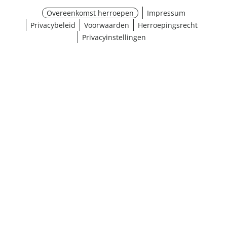
Overeenkomst herroepen
Impressum
Privacybeleid
Voorwaarden
Herroepingsrecht
Privacyinstellingen
¹ Klik hier voor de inwisselvoorwaarden
Sluiten