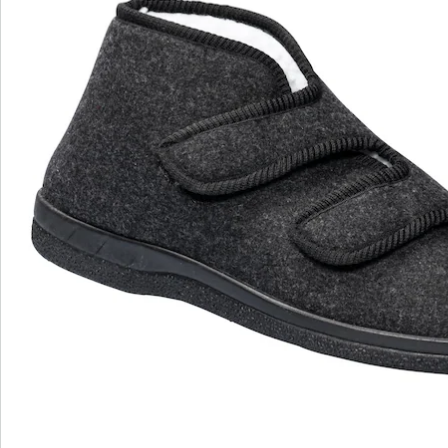
voeten.
Voor een optimaal draagcomfort zijn de pantoffels
voorzien van twee grote klittenbandsluitingen.
Hiermee kunt u de wijdte en dus de pasvorm van de
schoenen flexibel aanpassen aan uw persoonlijke
behoeften. Dit is niet alleen erg prettig voor mensen
met een hoge wreef of een verkeerde stand van de
voeten. Ook als u bijvoorbeeld een verband om uw
voet of enkel moet dragen, is de klittenbandsluiting
met zijn soepelheid zeer praktisch.
Maar het heeft nog een ander belangrijk voordeel.
Dankzij dit systeem kunt u de schoen extra wijd
openen en uw voeten er comfortabel in laten glijden.
Zo hoeft u niet te bukken en de schoen moeizaam
open te houden tot hij past. Gewoon pakken, erin
glijden en klaar! De schoenen zijn verkrijgbaar in de