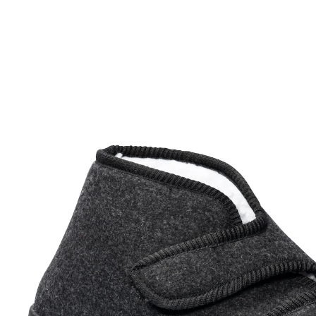
Adviesprijs € 29,99
vanaf
€ 23,99
incl. btw en plus
Verzendkosten
Maat
In het Winkelmandje
Leverbaar binnen 4-5 werkdagen
Voor heerlijk warme voeten tijdens de winter
comfortabele pantoffels voor koude dagen
heerlijk warme en zachte voering