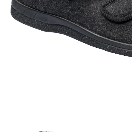
gemakkelijk aan en uit te trekken dankzij de
klittenbandsluiting
robuuste rubberen zool voor voldoende grip
materiaal: 60% polyester, 40% polyacryl
verkrijgbaar in de maten 36 tot 46
Laat de winter maar komen met deze comfortabele
warme pantoffels. Zelfs als de temperatuur buiten
daalt, blijven uw voeten altijd behaaglijk warm.
Daarvoor zorgt de heerlijk zachte voering van de
warme pantoffels, die zich comfortabel om uw voeten
nestelt zodra u ze aantrekt en op betrouwbare wijze
tegen de kou beschermt. En dat doen ze zo goed dat u
ze niet meer uit wilt trekken.
Bij deze comfortabele warme pantoffels is de naam
veelzeggend: ze bieden een en al comfort. Ze schuren
en knellen niet, maar voegen zich zachtjes naar uw
voeten. Dit maakt ze ideaal voor mensen met gevoelige