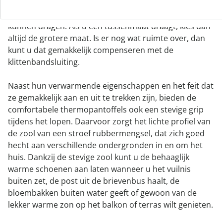
maten 36, 37, 38, 39, 40, 41, 42, 43, 44, 45 en 46, zodat
ook heren met smalle voeten de pantoffels goed
kunnen dragen. Als u een tussenmaat draagt, kies dan
altijd de grotere maat. Is er nog wat ruimte over, dan
kunt u dat gemakkelijk compenseren met de
klittenbandsluiting.
Naast hun verwarmende eigenschappen en het feit dat
ze gemakkelijk aan en uit te trekken zijn, bieden de
comfortabele thermopantoffels ook een stevige grip
tijdens het lopen. Daarvoor zorgt het lichte profiel van
de zool van een stroef rubbermengsel, dat zich goed
hecht aan verschillende ondergronden in en om het
huis. Dankzij de stevige zool kunt u de behaaglijk
warme schoenen aan laten wanneer u het vuilnis
buiten zet, de post uit de brievenbus haalt, de
bloembakken buiten water geeft of gewoon van de
lekker warme zon op het balkon of terras wilt genieten.