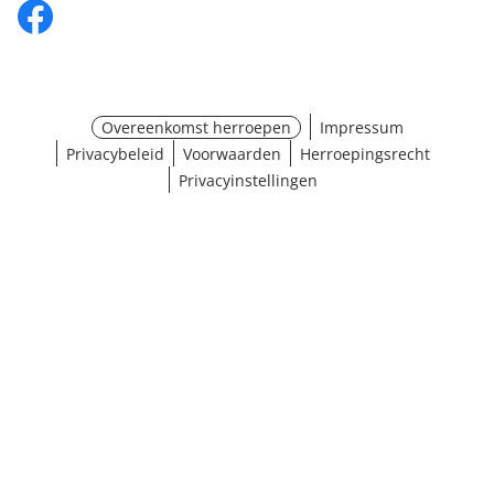
Overeenkomst herroepen
Impressum
Privacybeleid
Voorwaarden
Herroepingsrecht
Privacyinstellingen
Maat selecteren
¹ Klik hier voor de inwisselvoorwaarden