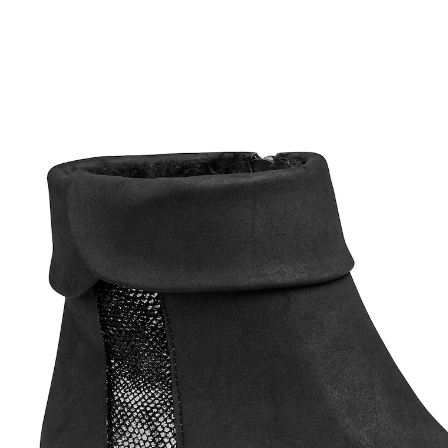
Adviesprijs € 39,99
€ 14,59
incl. btw en plus
Verzendkosten
Maat
Stuur mij een melding
Momenteel niet leverbaar
Heerlijk warm gelaarsd!
glanzend detail met groots effect
ritssluiting opzij voor een makkelijke instap