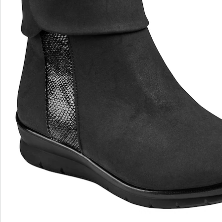
wonderwalk - lopen als op wolken
Gemakkelijke toegang dankzij elastiek, klittenband
of ritssluiting
Perfecte pasvorm, dankzij standaard en
comfortabele wijdtematen
Uitneembaar voetbed - ideaal voor inlegzolen