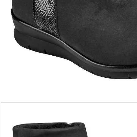
Stap voor stap zullen deze enkellaarsjes van
WONDERWALK u meer gaan bekoren. Makkelijk aan en
uit te trekken dankzij de ritssluiting opzij en pluizig
warm gevoerd. De schachthoogte van 11 cm biedt
goede steun – en dankzij sleehak loopt u gegarandeerd
steeds comfortabel.
Details
Opmerkingen & producent
Beoordelingen