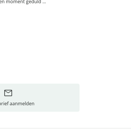
een moment geduld ...
rief aanmelden