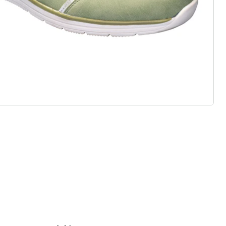
eaal voor inlegzolen
ht materialen & diverse designs
t, stijl en kwaliteit - duurzaam
ijsd.