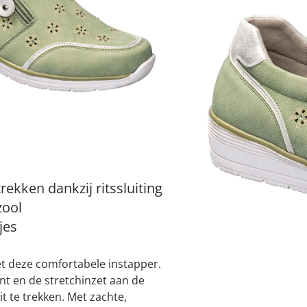
atjes
pen & handdouches
 Horloges
Maat
Geniale
Voorjaars
Decoratiev
Tuindecora
Schoenent
rganizers &
jes
kookaccess
nu ontdek
jetzt entde
nu ontdek
nu ontdek
ekjes
nu ontdek
dhulpmiddelen
iging
soires
n
I
ekken
Leverbaar binnen 
rekken dankzij ritssluiting
zool
jes
t deze comfortabele instapper.
ant en de stretchinzet aan de
t te trekken. Met zachte,