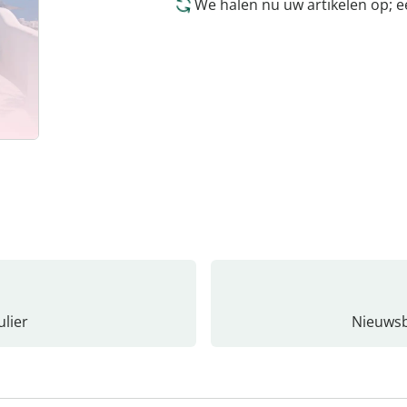
We halen nu uw artikelen op; 
lier
Nieuwsb