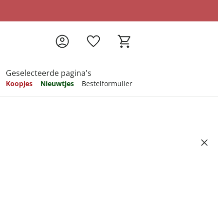
Geselecteerde pagina's
Koopjes
Nieuwtjes
Bestelformulier
pireren
pireren
pireren
pireren
pireren
“Ilona”
Artikelnummer 6701434
ndkosten