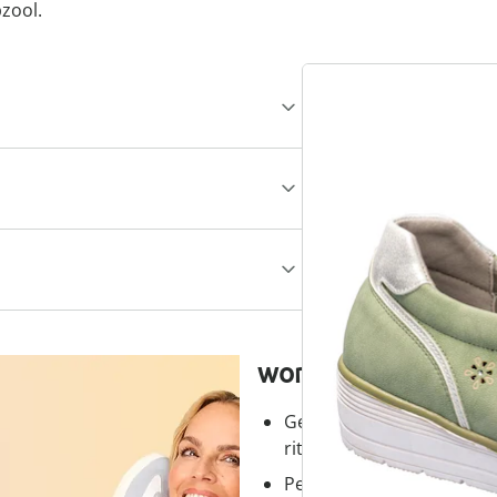
pzool.
wonderwalk - lopen
Gemakkelijke toegang dank
ritssluiting
Perfecte pasvorm, dankzi