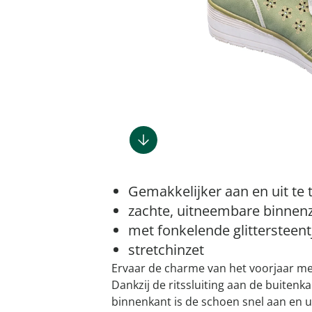
Gootsteenm
Douchekop
Sieraden &
Dierenbenodigdheden
Fitnessapparaten
Dierenbenodigdheden
Klokken & wekkers
Herenaccessoires
Keukenapparaten
Geschenken voor de
Gootsteeno
Doucherek
Tassen
gootsteenr
Grafdecoratie
Gezondheidsartikelen
kinderen
Huishoudelijke hulpen
Meubilair
Herenkleding
Geniale ba
Keukeninrichting
Keukenrein
Geniale tuinartikelen
Incontinentieartikelen
Geschenken voor de man
Klussen
Verlichting & lampen
Herenondergoed
Toiletacces
Keukentextiel
Theedoeke
Plantenaccessoires
Lichaamsverzorgingsproducten
Geschenken voor de
Meer ontdekken
Meer ontdekken
Meer ontdekken
Meer ontd
vrouw
Meer ontdekken
Meer ontdekken
Meer ontdekken
Meer ontdekken
Gemakkelijker aan en uit te t
zachte, uitneembare binnen
met fonkelende glittersteent
stretchinzet
Ervaar de charme van het voorjaar me
Dankzij de ritssluiting aan de buitenk
binnenkant is de schoen snel aan en ui