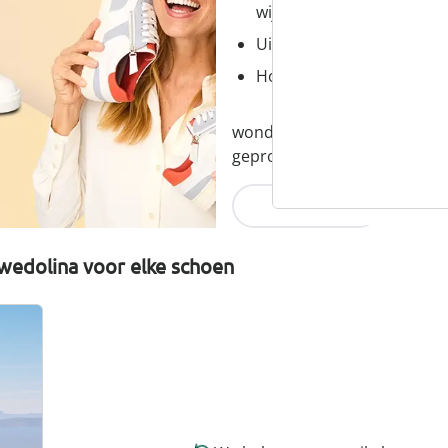
wijdtematen
Uitneembaar voetbed - id
Hoogwaardige, lichtgewic
wonderwalk combineert comfor
geproduceerd en eerlijk gepr
Nu ontdekken
wedolina voor elke schoen