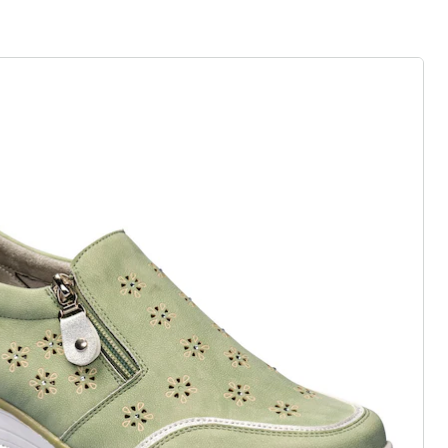
 als op wolken
zij elastiek, klittenband of
j standaard en comfortabele