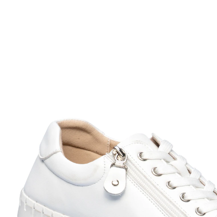
Adviesprijs € 89,99
vanaf
€ 80,19
incl. btw en plus
Verzendkosten
Maat
In het Winkelmandje
Leverbaar binnen 4-5 werkdagen
met ritssluiting aan de zijkant
uitneembare inlegzool
wikkelt goed af door de buigzame zool