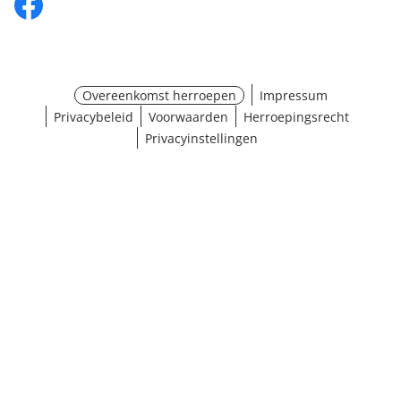
Overeenkomst herroepen
Impressum
Privacybeleid
Voorwaarden
Herroepingsrecht
Privacyinstellingen
Maat selecteren
¹ Klik hier voor de inwisselvoorwaarden
Sluiten