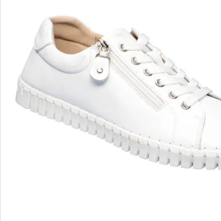
wonderwalk - lopen als op wolken
Gemakkelijke toegang dankzij elastiek, klittenband
of ritssluiting
Perfecte pasvorm, dankzij standaard en
comfortabele wijdtematen
Uitneembaar voetbed - ideaal voor inlegzolen
Hoogwaardige, lichtgewicht materialen & diverse
designs
wonderwalk combineert comfort, stijl en kwaliteit -