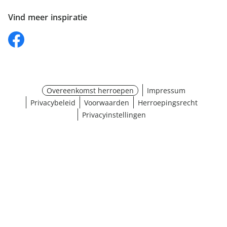
Vind meer inspiratie
Overeenkomst herroepen
Impressum
Privacybeleid
Voorwaarden
Herroepingsrecht
Privacyinstellingen
Maat selecteren
¹ Klik hier voor de inwisselvoorwaarden