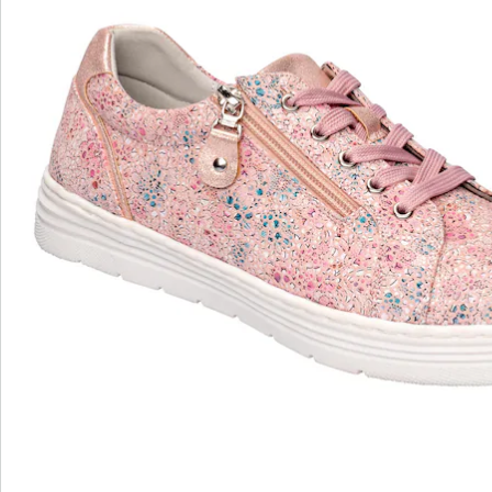
wonderwalk - lopen als op wolken
Gemakkelijke toegang dankzij elastiek, klittenband
of ritssluiting
Perfecte pasvorm, dankzij standaard en
comfortabele wijdtematen
Uitneembaar voetbed - ideaal voor inlegzolen
Hoogwaardige, lichtgewicht materialen & diverse