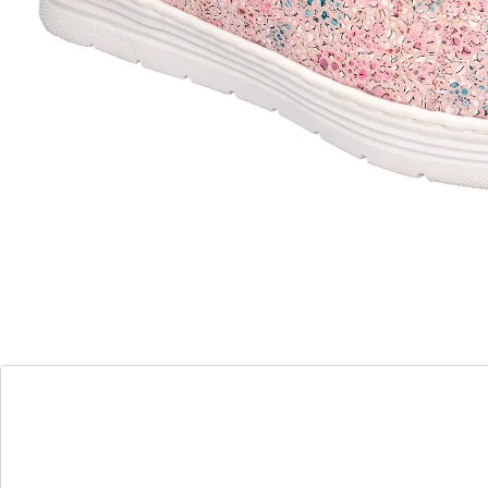
Deze sneaker is één en al flower power: de modieuze
bloemenprint in tere kleuren en het stijlvolle
glanseffect maken ‘m tot een echte trendsetter. Voor
veel comfort zorgt de ritssluiting opzij, die het aanen
uittrekken snel en makkelijk maakt. Met superzachte,
uitneembare binnenzool en antislip loopzool van
rubber die voor een ongeëvenaard draagcomfort
zorgen.
Details
Opmerkingen & producent
Beoordelingen