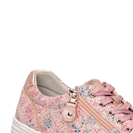
Adviesprijs € 69,99
€ 29,59
incl. btw en plus
Verzendkosten
Maat
In het Winkelmandje
Leverbaar binnen 4-5 werkdagen
uitneembare binnenzool
makkelijk aan/uit te trekken
antislip loopzool