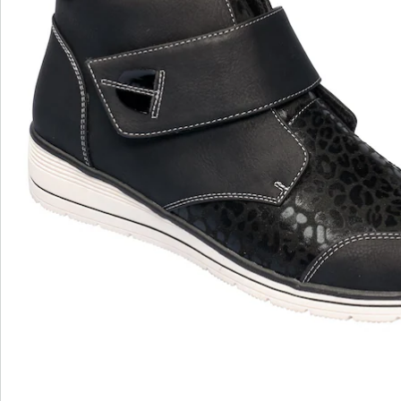
wonderwalk - lopen als op wolken
Gemakkelijke toegang dankzij elastiek, klittenband
of ritssluiting
Perfecte pasvorm, dankzij standaard en
comfortabele wijdtematen
Uitneembaar voetbed - ideaal voor inlegzolen
Hoogwaardige, lichtgewicht materialen & diverse
designs