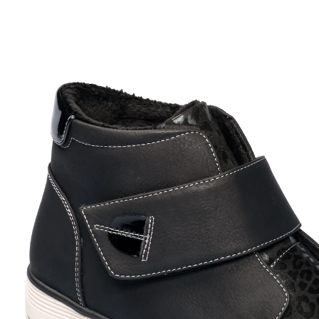
Adviesprijs € 79,99
€ 36,99
incl. btw en plus
Verzendkosten
Maat
In het Winkelmandje
Leverbaar binnen 4-5 werkdagen
Warm gevoerd
de hoogwaardige materiaalmix steelt de
show
Lekker wild! Dit sportieve en comfortabele enkellaarsje