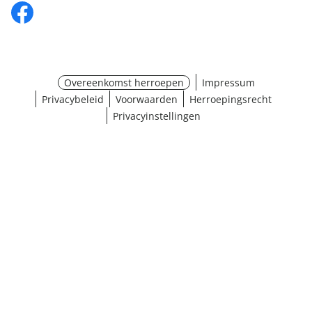
Overeenkomst herroepen
Impressum
Privacybeleid
Voorwaarden
Herroepingsrecht
Privacyinstellingen
Maat selecteren
¹ Klik hier voor de inwisselvoorwaarden