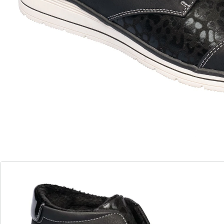
in leerlook met glanzend luipaarddessin is dit seizoen
gegarandeerd uw favoriet. Dankzij het klittenband gaat
hij wijd open en stapt u er makkelijk in en weer uit. Ook
geschikt voor bredere kuiten. Met zachte soft-touch
zool en antislip loopzool.
Details
Opmerkingen & producent
Beoordelingen